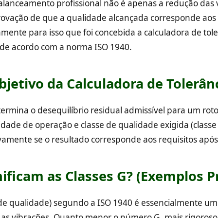
lanceamento profissional não é apenas a redução das 
vação de que a qualidade alcançada corresponde aos
amente para isso que foi concebida a calculadora de tol
 de acordo com a norma ISO 1940.
bjetivo da Calculadora de Tolerân
termina o desequilíbrio residual admissível para um rot
dade de operação e classe de qualidade exigida (classe 
ivamente se o resultado corresponde aos requisitos após
ificam as Classes G? (Exemplos Pr
 de qualidade) segundo a ISO 1940 é essencialmente um 
 as vibrações. Quanto menor o número G, mais rigoroso 