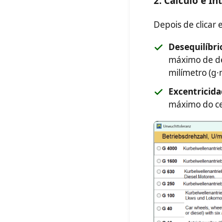
2. Cálculo e I
Depois de clicar 
Desequilíbri
máximo de de
milímetro (g
Excentricida
máximo do ce