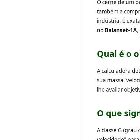
O cerne de um ba
também a compro
indústria. É exat
no
Balanset-1A
,
Qual é o o
A calculadora de
sua massa, veloci
lhe avaliar objet
O que sign
A classe G (grau
velocidade" para