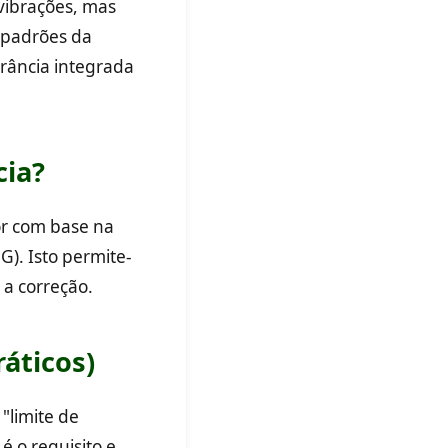
vibrações, mas
 padrões da
erância integrada
cia?
or com base na
G). Isto permite-
 a correção.
áticos)
"limite de
é o requisito e