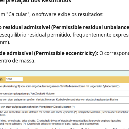
nterpretação dos Resultados
em "Calcular", o software exibe os resultados:
o residual admissível (Permissible residual unbalance
sequilíbrio residual permitido, frequentemente expre
·mm).
de admissível (Permissible eccentricity):
O correspon
ntro de massa.