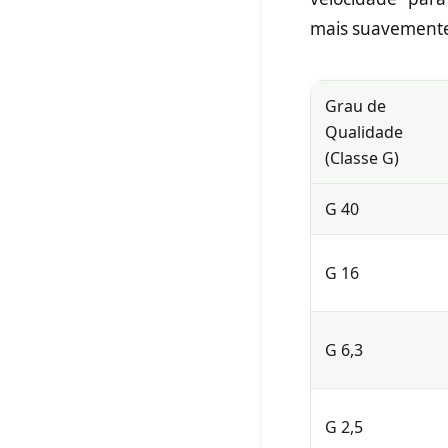
mais suavemente 
Grau de
Qualidade
(Classe G)
G 40
G 16
G 6,3
G 2,5