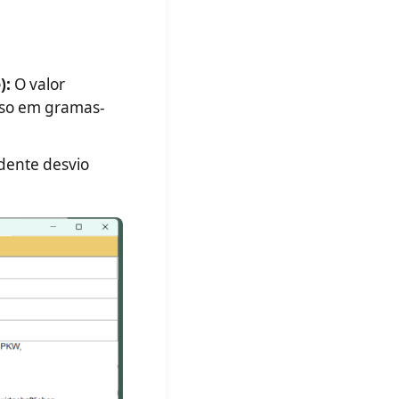
):
O valor
sso em gramas-
dente desvio