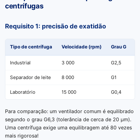
centrífugas
Requisito 1: precisão de exatidão
T
Tipo de centrífuga
Velocidade (rpm)
Grau G
Industrial
3 000
G2,5
8
Separador de leite
8 000
G1
1
Laboratório
15 000
G0,4
0
Para comparação: um ventilador comum é equilibrado
segundo o grau G6,3 (tolerância de cerca de 20 μm).
Uma centrífuga exige uma equilibragem até 80 vezes
mais rigorosa!