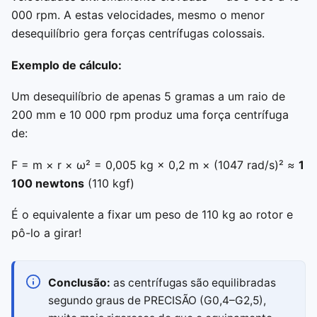
000 rpm. A estas velocidades, mesmo o menor
desequilíbrio gera forças centrífugas colossais.
Exemplo de cálculo:
Um desequilíbrio de apenas 5 gramas a um raio de
200 mm e 10 000 rpm produz uma força centrífuga
de:
F = m × r × ω² = 0,005 kg × 0,2 m × (1047 rad/s)² ≈
1
100 newtons
(110 kgf)
É o equivalente a fixar um peso de 110 kg ao rotor e
pô-lo a girar!
Conclusão:
as centrífugas são equilibradas
segundo graus de PRECISÃO (G0,4–G2,5),