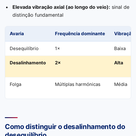
Elevada vibração axial (ao longo do veio):
sinal de
distinção fundamental
Avaria
Frequência dominante
Vibração 
Desequilíbrio
1×
Baixa
Desalinhamento
2×
Alta
Folga
Múltiplas harmónicas
Média
Como distinguir o desalinhamento do
desequilíbrio