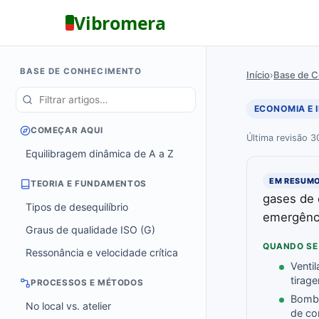
Vibromera
BASE DE CONHECIMENTO
Início
›
Base de 
ECONOMIA E 
COMEÇAR AQUI
Última revisão 
Equilibragem dinâmica de A a Z
EM RESUM
TEORIA E FUNDAMENTOS
gases de 
Tipos de desequilíbrio
emergênci
Graus de qualidade ISO (G)
QUANDO SE
Ressonância e velocidade crítica
Venti
tirag
PROCESSOS E MÉTODOS
Bomba
No local vs. atelier
de c