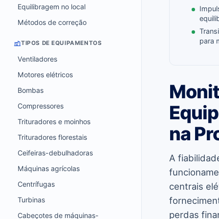
Equilibragem no local
Impul
equil
Métodos de correção
Trans
para 
TIPOS DE EQUIPAMENTOS
Ventiladores
Motores elétricos
Monit
Bombas
Compressores
Equi
Trituradores e moinhos
na Pr
Trituradores florestais
Ceifeiras-debulhadoras
A fiabilida
Máquinas agrícolas
funcioname
Centrífugas
centrais el
forneciment
Turbinas
perdas fina
Cabeçotes de máquinas-