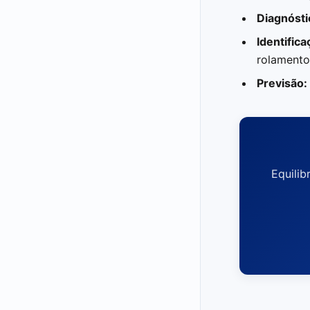
Diagnósti
Identific
rolamento
Previsão:
Equili