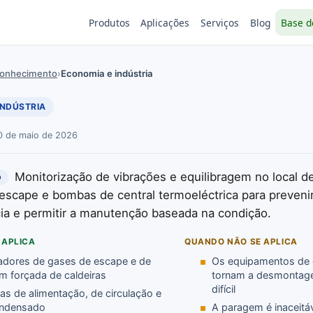
Produtos
Aplicações
Serviços
Blog
Base d
Conhecimento
›
Economia e indústria
INDÚSTRIA
30 de maio de 2026
Monitorização de vibrações e equilibragem no local d
O
escape e bombas de central termoeléctrica para preveni
a e permitir a manutenção baseada na condição.
 APLICA
QUANDO NÃO SE APLICA
ladores de gases de escape e de
Os equipamentos de
em forçada de caldeiras
tornam a desmontag
difícil
s de alimentação, de circulação e
ondensado
A paragem é inaceitá