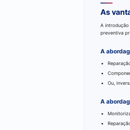
As vant
A introdução
preventiva p
A abordag
Reparação
Component
Ou, inver
A abordag
Monitoriz
Reparação