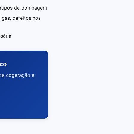
 grupos de bombagem
lgas, defeitos nos
sária
ico
de cogeração e