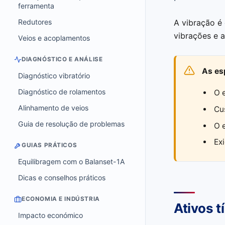
ferramenta
Redutores
A vibração é
vibrações e a
Veios e acoplamentos
DIAGNÓSTICO E ANÁLISE
As es
Diagnóstico vibratório
Diagnóstico de rolamentos
O 
Alinhamento de veios
Cu
Guia de resolução de problemas
O 
Ex
GUIAS PRÁTICOS
Equilibragem com o Balanset-1A
Dicas e conselhos práticos
ECONOMIA E INDÚSTRIA
Ativos t
Impacto económico