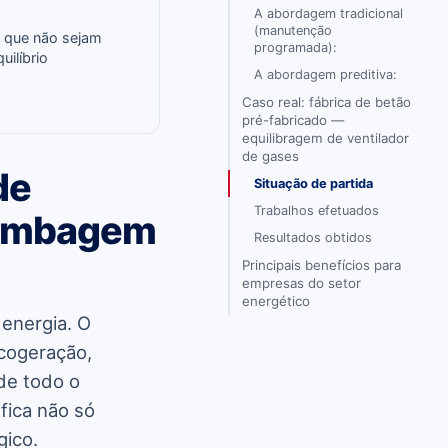
A abordagem tradicional
(manutenção
s que não sejam
programada):
ilíbrio
A abordagem preditiva:
Caso real: fábrica de betão
pré-fabricado —
equilibragem de ventilador
de gases
de
Situação de partida
Trabalhos efetuados
Bombagem
Resultados obtidos
Principais benefícios para
empresas do setor
energético
 energia. O
cogeração,
 de todo o
fica não só
gico.