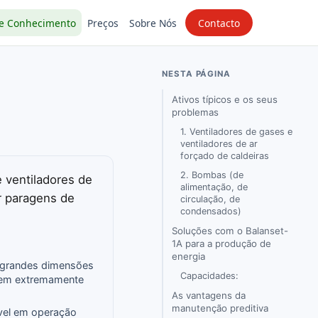
e Conhecimento
Preços
Sobre Nós
Contacto
NESTA PÁGINA
Ativos típicos e os seus
problemas
1. Ventiladores de gases e
ventiladores de ar
forçado de caldeiras
2. Bombas (de
e ventiladores de
alimentação, de
r paragens de
circulação, de
condensados)
Soluções com o Balanset-
1A para a produção de
energia
 grandes dimensões
Capacidades:
em extremamente
As vantagens da
manutenção preditiva
vel em operação