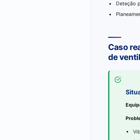
Deteção p
Planeamen
Caso rea
de venti
Situ
Equip
Probl
Vi