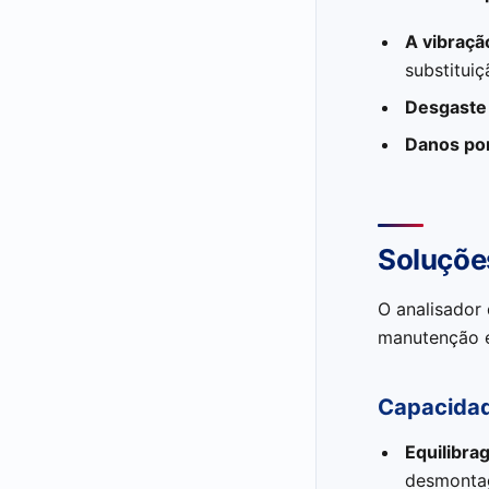
A vibraçã
substitui
Desgaste
Danos por
Soluçõe
O analisador 
manutenção e
Capacidad
Equilibra
desmonta