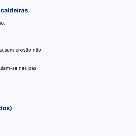
 caldeiras
ão.
causam erosão não
lam-se nas pás
dos)