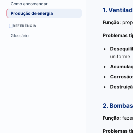
Como encomendar
1. Ventila
Produção de energia
Função:
propo
REFERÊNCIA
Problemas tí
Glossário
Desequilí
uniforme
Acumulaçã
Corrosão
Destruiçã
2. Bombas
Função:
fazem
Problemas tí