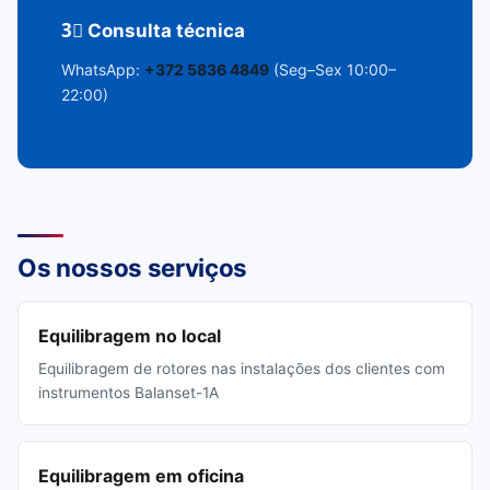
3⃣ Consulta técnica
WhatsApp:
+372 5836 4849
(Seg–Sex 10:00–
22:00)
Os nossos serviços
Equilibragem no local
Equilibragem de rotores nas instalações dos clientes com
instrumentos Balanset-1A
Equilibragem em oficina